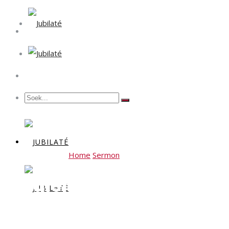
Home
Sermon
Erediens 19 November 2023 – “
Erediens 19 November 2
wat jy sien!”