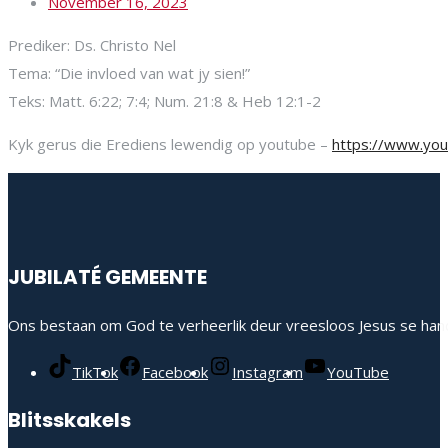
November 16, 2023
Prediker: Ds. Christo Nel
Tema: “Die invloed van wat jy sien!”
Teks: Matt. 6:22; 7:4; Num. 21:8 & Heb 12:1-2
Kyk gerus die Erediens lewendig op youtube –
https://www.y
JUBILATÉ GEMEENTE
Ons bestaan om God te verheerlik deur vreesloos Jesus se hand
TikTok
Facebook
Instagram
YouTube
Blitsskakels