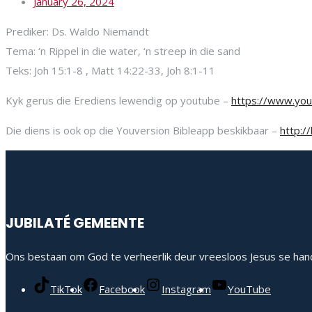
January 26, 2024
Prediker: Ds. Waldo Niemandt
Tema: ‘n Rippel in die water, ‘n streep in die sand
Teks: Joh 15:1-8 , Matt 14:22-33, Joh 8:1-11
Kyk gerus die Erediens lewendig op youtube –
https://www.y
Die diens is ook op die Youversion Bibleapp beskikbaar –
http:/
JUBILATÉ GEMEENTE
Ons bestaan om God te verheerlik deur vreesloos Jesus se hand
TikTok
Facebook
Instagram
YouTube