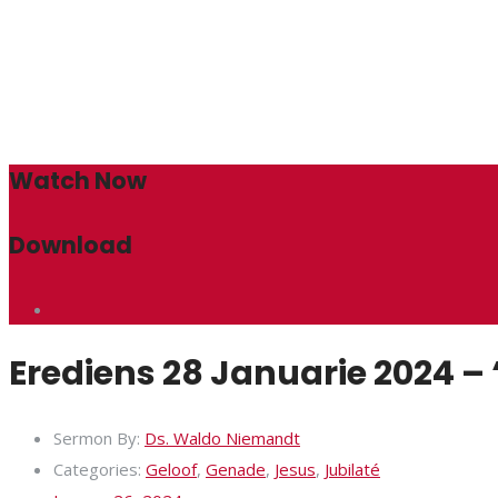
Watch Now
Download
Erediens 28 Januarie 2024 – ‘
Sermon By:
Ds. Waldo Niemandt
Categories:
Geloof
,
Genade
,
Jesus
,
Jubilaté