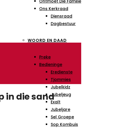
Ontmoet Die Familie
Ons Kerkraad
Diensraad
Dagbestuur
WOORD EN DAAD
Preke
Bedieninge
Eredienste
Tjommies
Jubelkidz
p in die sand
Jubeljeug
Exalt
Jubeljare
Sel Groepe
Sop Kombuis