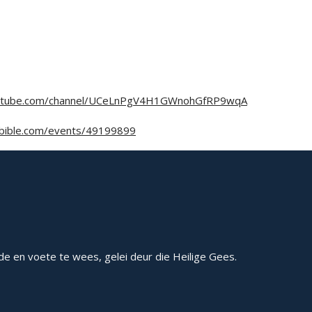
outube.com/channel/UCeLnPgV4H1GWnohGfRP9wqA
/bible.com/events/49199899
e en voete te wees, gelei deur die Heilige Gees.