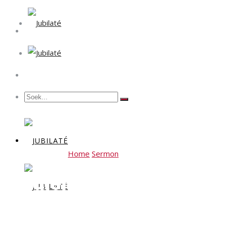
Home
Sermon
Erediens 28 Januarie 2024 – ‘n 
Erediens 28 Januarie 202
water, ‘n streep in die 