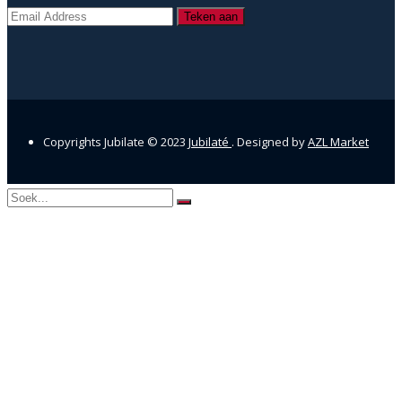
Copyrights Jubilate © 2023
Jubilaté
. Designed by
AZL Market