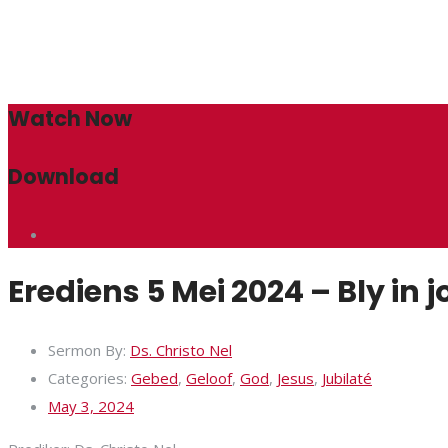
Watch Now
Download
Erediens 5 Mei 2024 – Bly in 
Sermon By:
Ds. Christo Nel
Categories:
Gebed
,
Geloof
,
God
,
Jesus
,
Jubilaté
May 3, 2024