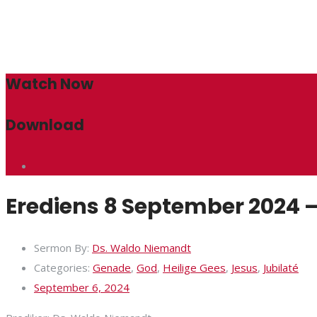
Watch Now
Download
Erediens 8 September 2024 – 
Sermon By:
Ds. Waldo Niemandt
Categories:
Genade
,
God
,
Heilige Gees
,
Jesus
,
Jubilaté
September 6, 2024