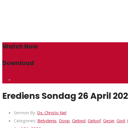
Watch Now
Download
Erediens Sondag 26 April 202
Sermon By:
Ds. Christo Nel
Categories:
Belydenis
,
Doop
,
Gebed
,
Geloof
,
Gesin
,
God
,